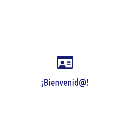
¡Bienvenid@!